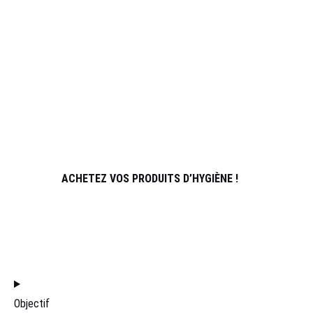
SPORTS
À PROPOS DE NOUS
PARTENAIRES
ATHLÈTES
CONTACT
ACHETEZ VOS PRODUITS D’HYGIÈNE !
REJOINDRE L’ÉQUIPE DE DISTRIBUTION
FILTRES
Objectif