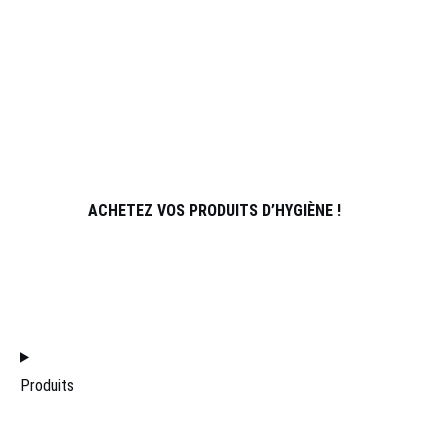
SPORTS
À PROPOS DE NOUS
PARTENAIRES
ATHLÈTES
CONTACT
ACHETEZ VOS PRODUITS D’HYGIÈNE !
REJOINDRE L’ÉQUIPE DE DISTRIBUTION
ACCUEIL
Produits