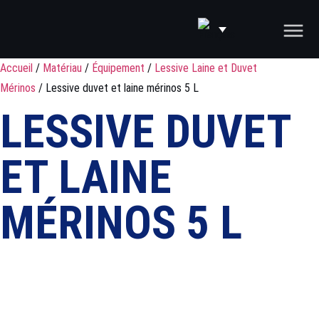
Accueil
/
Matériau
/
Équipement
/
Lessive Laine et Duvet
Mérinos
/ Lessive duvet et laine mérinos 5 L
LESSIVE DUVET
ET LAINE
MÉRINOS 5 L