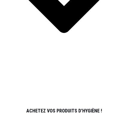
SPORTS
À PROPOS DE NOUS
PARTENAIRES
ATHLÈTES
CONTACT
ACHETEZ VOS PRODUITS D’HYGIÈNE !
REJOINDRE L’ÉQUIPE DE DISTRIBUTION