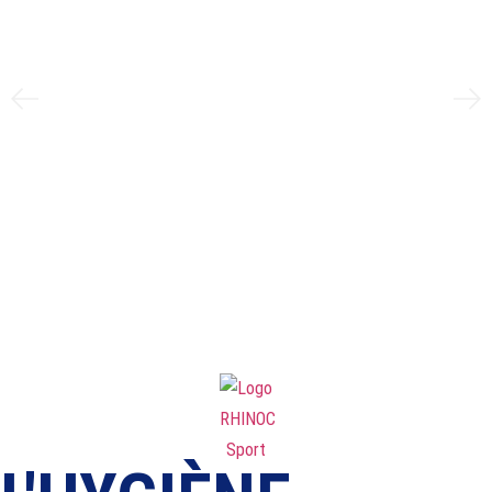
SPRAY RAFRAÎCHISSANT
POUR ÉQUIPEMENT
SPORTIF 150 ML
VÉRIFIER LE PRODUIT