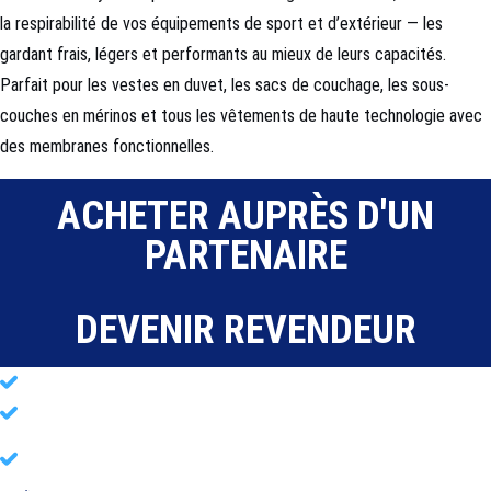
la respirabilité de vos équipements de sport et d’extérieur — les
gardant frais, légers et performants au mieux de leurs capacités.
Parfait pour les vestes en duvet, les sacs de couchage, les sous-
couches en mérinos et tous les vêtements de haute technologie avec
des membranes fonctionnelles.
ACHETER AUPRÈS D'UN
PARTENAIRE
DEVENIR REVENDEUR
Un
environnement sportif sûr, sain et hygiénique
Pour chaque
athlète et entreprise sportive
Nettoyage probiotique
puissant pour les vêtements,
équipements et matériels de sport