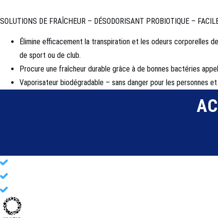
SOLUTIONS DE FRAÎCHEUR – DÉSODORISANT PROBIOTIQUE – FACIL
Élimine efficacement la transpiration et les odeurs corporelles 
de sport ou de club.
Procure une fraîcheur durable grâce à de bonnes bactéries appel
Vaporisateur biodégradable – sans danger pour les personnes et 
AC
Un
environnement sportif sûr, sain et hygiénique
Pour chaque
athlète et entreprise sportive
Nettoyage probiotique
puissant pour les vêtements, équipements