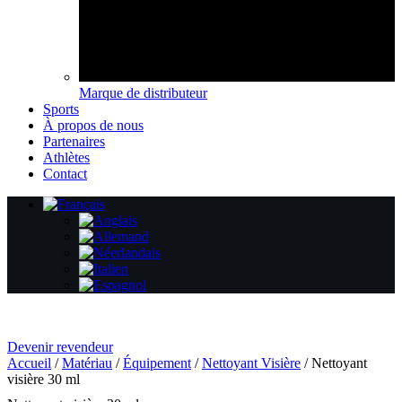
Marque de distributeur
Sports
À propos de nous
Partenaires
Athlètes
Contact
Devenir revendeur
Accueil
/
Matériau
/
Équipement
/
Nettoyant Visière
/ Nettoyant
visière 30 ml