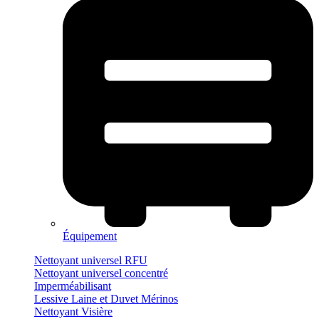
Équipement
Nettoyant universel RFU
Nettoyant universel concentré
Imperméabilisant
Lessive Laine et Duvet Mérinos
Nettoyant Visière