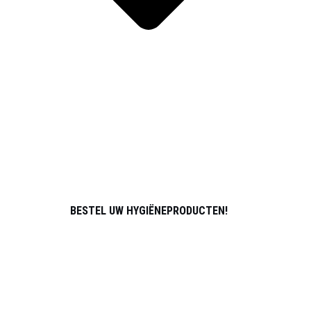
SPORT
OVER ONS
PARTNERS
ATLETEN
CONTACT
BESTEL UW HYGIËNEPRODUCTEN!
WORD LID VAN HET DISTRIBUTIETEAM