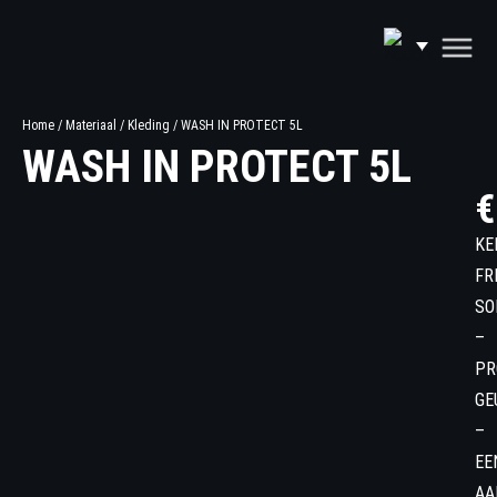
Home
/
Materiaal
/
Kleding
/ WASH IN PROTECT 5L
WASH IN PROTECT 5L
€
KE
FR
SO
–
PR
GE
–
EE
AA