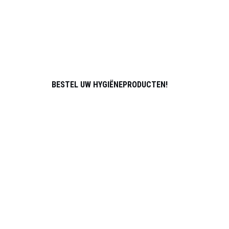
SPORT
OVER ONS
PARTNERS
ATLETEN
CONTACT
BESTEL UW HYGIËNEPRODUCTEN!
WORD LID VAN HET DISTRIBUTIETEAM