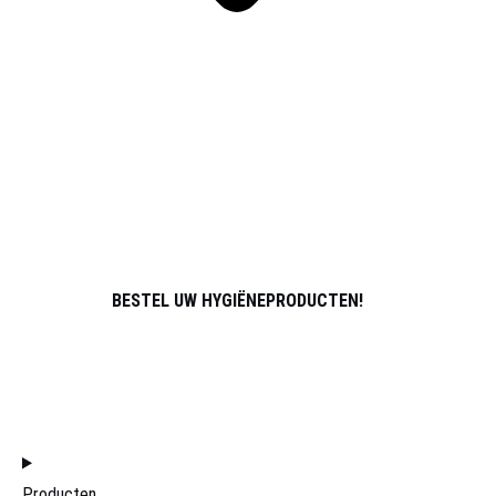
SPORT
OVER ONS
PARTNERS
ATLETEN
CONTACT
BESTEL UW HYGIËNEPRODUCTEN!
WORD LID VAN HET DISTRIBUTIETEAM
HOME
Producten