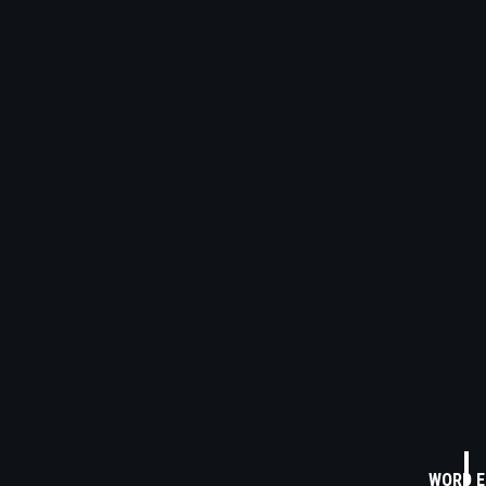
KOOP B
EEN
PARTN
WORD E