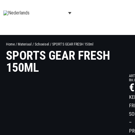
Home
/
Materiaal
/
Schoeisel
/ SPORTS GEAR FRESH 150ml
SPORTS GEAR FRESH
150ML
ART
RH.
€
KE
FR
SO
–
PR