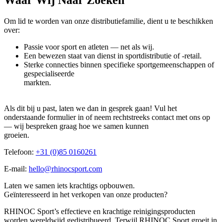
Waar Wij Naar Zoeken
Om lid te worden van onze distributiefamilie, dient u te beschikken
over:
Passie voor sport en atleten — net als wij.
Een bewezen staat van dienst in sportdistributie of -retail.
Sterke connecties binnen specifieke sportgemeenschappen of
gespecialiseerde
markten.
Als dit bij u past, laten we dan in gesprek gaan! Vul het
onderstaande formulier in of neem rechtstreeks contact met ons op
— wij bespreken graag hoe we samen kunnen
groeien.
Telefoon:
+31 (0)85 0160261
E-mail:
hello@rhinocsport.com
Laten we samen iets krachtigs opbouwen.
Geïntere­sseerd in het verkopen van onze producten?
RHINOC Sport’s effectieve en krachtige reinigingsproducten
worden wereldwijd gedistribueerd. Terwijl RHINOC Sport groeit in