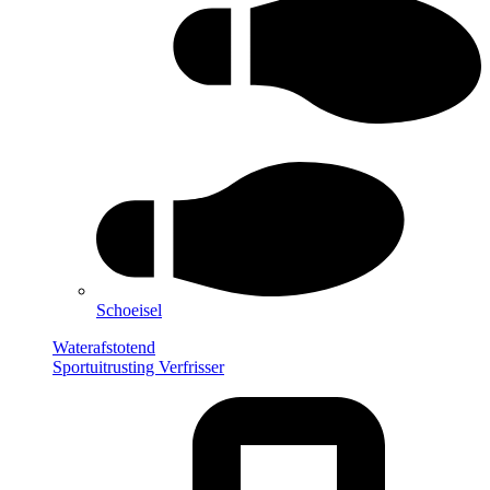
Schoeisel
Waterafstotend
Sportuitrusting Verfrisser