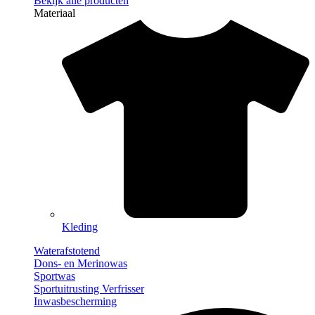
Bekijk alle producten
Materiaal
Kleding
Waterafstotend
Dons- en Merinowas
Sportwas
Sportuitrusting Verfrisser
Inwasbescherming