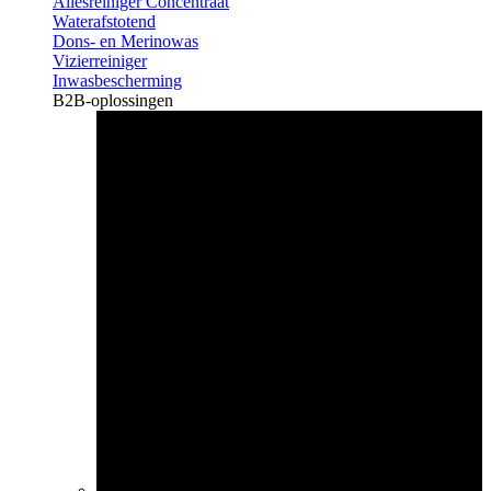
Allesreiniger Concentraat
Waterafstotend
Dons- en Merinowas
Vizierreiniger
Inwasbescherming
B2B-oplossingen