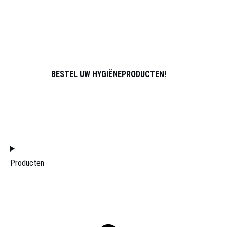
SPORT
OVER ONS
PARTNERS
ATLETEN
CONTACT
BESTEL UW HYGIËNEPRODUCTEN!
WORD LID VAN HET DISTRIBUTIETEAM
HOME
Producten