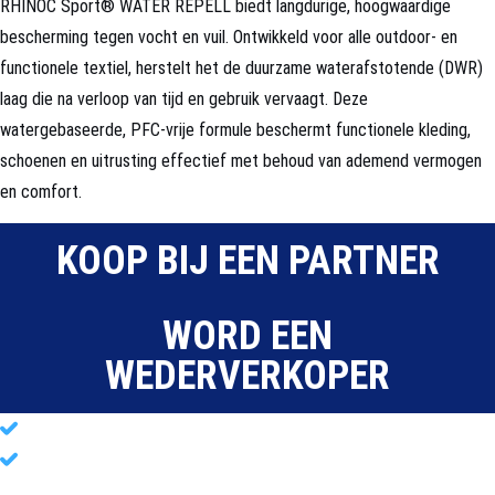
RHINOC Sport® WATER REPELL biedt langdurige, hoogwaardige
bescherming tegen vocht en vuil. Ontwikkeld voor alle outdoor- en
functionele textiel, herstelt het de duurzame waterafstotende (DWR)
laag die na verloop van tijd en gebruik vervaagt. Deze
watergebaseerde, PFC-vrije formule beschermt functionele kleding,
schoenen en uitrusting effectief met behoud van ademend vermogen
en comfort.
KOOP BIJ EEN PARTNER
WORD EEN
WEDERVERKOPER
Een
veilige, gezonde & hygiënische sportomgeving
Voor elke
atleet & sportonderneming
Krachtige
probiotische reiniging
voor sportkleding, -uitrusting &