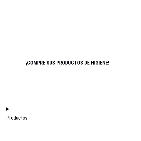
DEPORTES
SOBRE NOSOTROS
SOCIOS
ATLETAS
CONTACTO
¡COMPRE SUS PRODUCTOS DE HIGIENE!
ÚNASE AL EQUIPO DE DISTRIBUCIÓN
INICIO
Productos