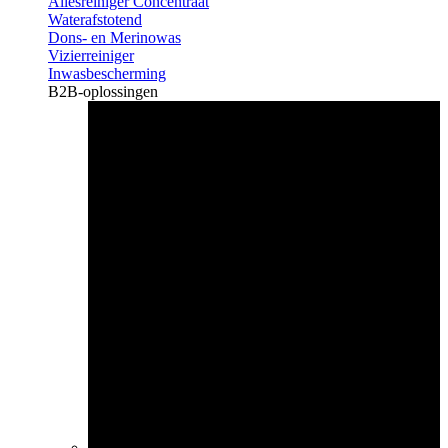
Allesreiniger Concentraat
Waterafstotend
Dons- en Merinowas
Vizierreiniger
Inwasbescherming
B2B-oplossingen