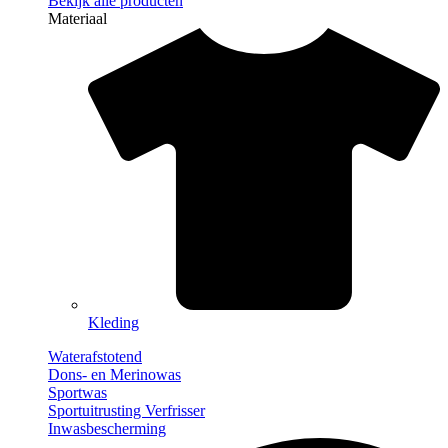
Bekijk alle producten
Materiaal
Kleding
Waterafstotend
Dons- en Merinowas
Sportwas
Sportuitrusting Verfrisser
Inwasbescherming