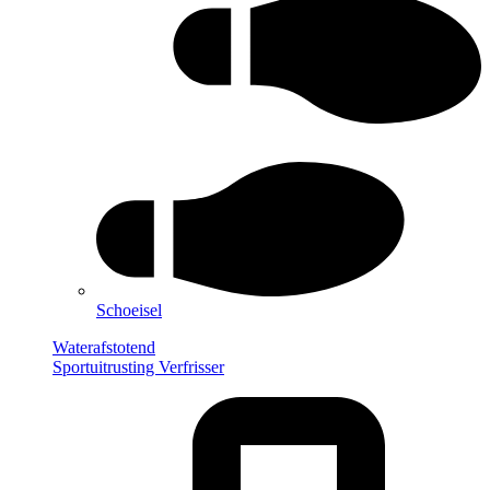
Schoeisel
Waterafstotend
Sportuitrusting Verfrisser