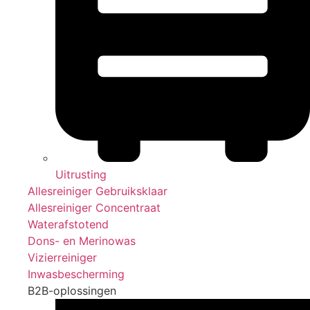
Uitrusting
Allesreiniger Gebruiksklaar
Allesreiniger Concentraat
Waterafstotend
Dons- en Merinowas
Vizierreiniger
Inwasbescherming
B2B-oplossingen