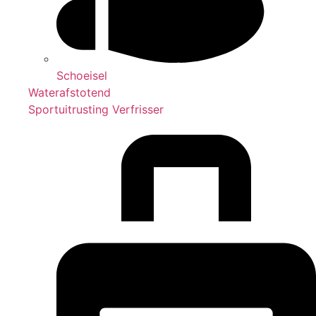
Schoeisel
Waterafstotend
Sportuitrusting Verfrisser