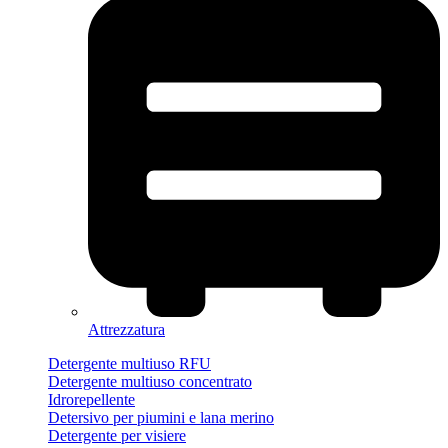
Attrezzatura
Detergente multiuso RFU
Detergente multiuso concentrato
Idrorepellente
Detersivo per piumini e lana merino
Detergente per visiere