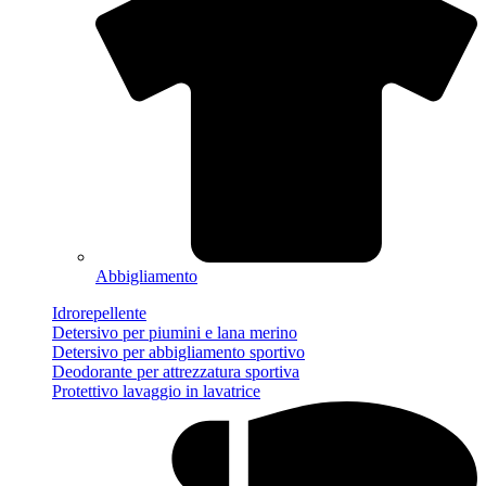
Abbigliamento
Idrorepellente
Detersivo per piumini e lana merino
Detersivo per abbigliamento sportivo
Deodorante per attrezzatura sportiva
Protettivo lavaggio in lavatrice