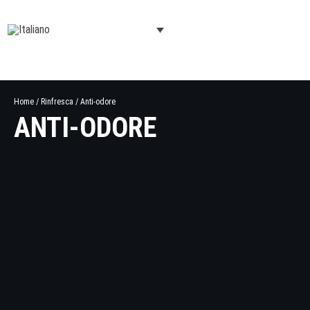
Home
/
Rinfresca
/ Anti-odore
ANTI-ODORE
L
M
I
S