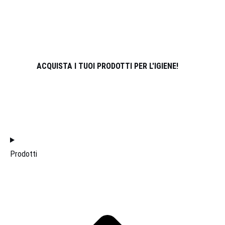
CHI SIAMO
PARTNER
ATLETI
CONTATTI
ACQUISTA I TUOI PRODOTTI PER L'IGIENE!
UNISCITI AL TEAM DI DISTRIBUZIONE
HOME
Prodotti