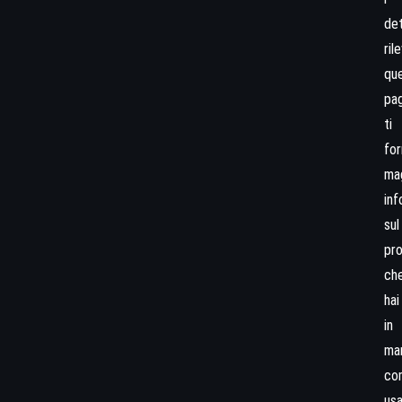
det
ril
qu
pag
ti
for
mag
inf
sul
pr
ch
hai
in
ma
co
usa