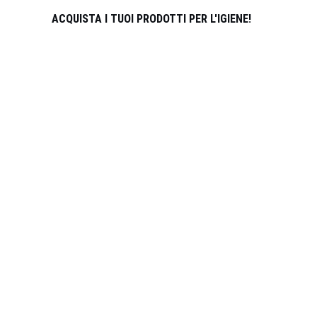
ACQUISTA I TUOI PRODOTTI PER L'IGIENE!
UNISCITI AL TEAM DI DISTRIBUZIONE