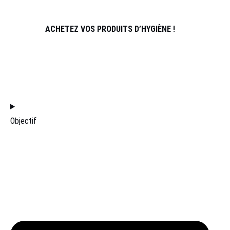
CONTACT
ACHETEZ VOS PRODUITS D’HYGIÈNE !
REJOINDRE L’ÉQUIPE DE DISTRIBUTION
FILTRES
Objectif