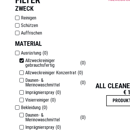
FILTER
ZWECK
Reinigen
Schützen
Auffrischen
MATERIAL
Ausrüstung
(
0
)
Allzweckreiniger
(
0
)
gebrauchsfertig
Allzweckreiniger Konzentrat
(
0
)
Daunen- &
(
0
)
ALL CLEANE
Merinowaschmittel
€
1
Imprägnierspray
(
0
)
Visierreiniger
(
0
)
PRODUK
Bekleidung
(
0
)
Daunen- &
(
0
)
Merinowaschmittel
Imprägnierspray
(
0
)