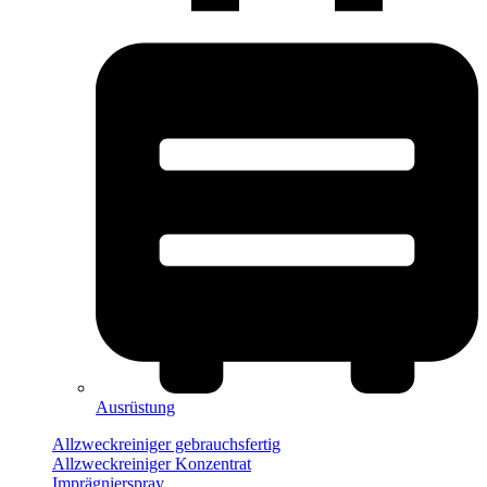
Ausrüstung
Allzweckreiniger gebrauchsfertig
Allzweckreiniger Konzentrat
Imprägnierspray