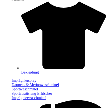
Bekleidung
Imprägnierspray
Daunen- & Merinowaschmittel
Sportwaschmittel
Sportausrüstung Erfrischer
Imprägnierwaschmittel