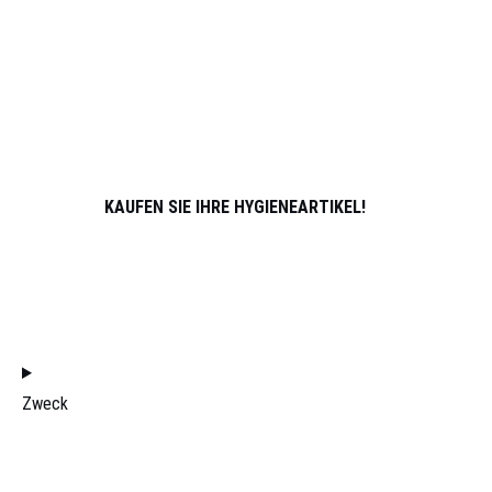
SPORT
ÜBER UNS
PARTNER
ATHLETEN
KONTAKT
KAUFEN SIE IHRE HYGIENEARTIKEL!
TRETEN SIE DEM VERTRIEBSTEAM BEI
FILTER
Zweck