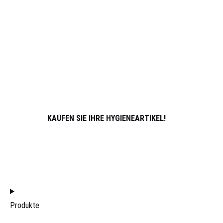
SPORT
ÜBER UNS
PARTNER
ATHLETEN
KONTAKT
KAUFEN SIE IHRE HYGIENEARTIKEL!
TRETEN SIE DEM VERTRIEBSTEAM BEI
HOME
Produkte