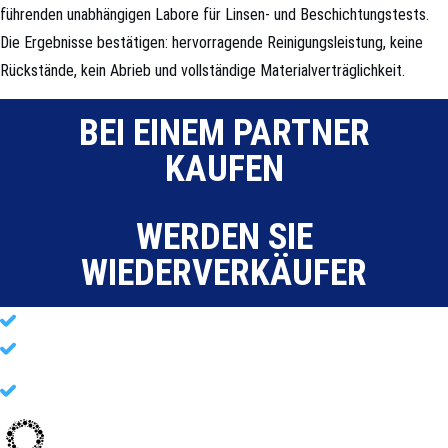
führenden unabhängigen Labore für Linsen- und Beschichtungstests.
Die Ergebnisse bestätigen: hervorragende Reinigungsleistung, keine
Rückstände, kein Abrieb und vollständige Materialverträglichkeit.
BEI EINEM PARTNER
KAUFEN
WERDEN SIE
WIEDERVERKÄUFER
Eine sichere, gesunde & hygienische Sportumgebung
Für jede Athletin, jeden Athleten & jedes Sportunternehmen
Kraftvolle probiotische Reinigung für Sportbekleidung, Ausrüstung
& Equipment