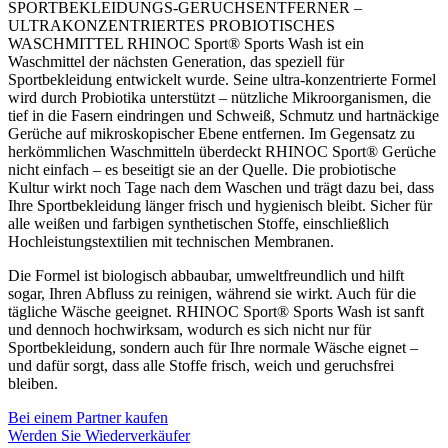
SPORTBEKLEIDUNGS-GERUCHSENTFERNER –
ULTRAKONZENTRIERTES PROBIOTISCHES
WASCHMITTEL RHINOC Sport® Sports Wash ist ein
Waschmittel der nächsten Generation, das speziell für
Sportbekleidung entwickelt wurde. Seine ultra-konzentrierte Formel
wird durch Probiotika unterstützt – nützliche Mikroorganismen, die
tief in die Fasern eindringen und Schweiß, Schmutz und hartnäckige
Gerüche auf mikroskopischer Ebene entfernen. Im Gegensatz zu
herkömmlichen Waschmitteln überdeckt RHINOC Sport® Gerüche
nicht einfach – es beseitigt sie an der Quelle. Die probiotische
Kultur wirkt noch Tage nach dem Waschen und trägt dazu bei, dass
Ihre Sportbekleidung länger frisch und hygienisch bleibt. Sicher für
alle weißen und farbigen synthetischen Stoffe, einschließlich
Hochleistungstextilien mit technischen Membranen.
Die Formel ist biologisch abbaubar, umweltfreundlich und hilft
sogar, Ihren Abfluss zu reinigen, während sie wirkt. Auch für die
tägliche Wäsche geeignet. RHINOC Sport® Sports Wash ist sanft
und dennoch hochwirksam, wodurch es sich nicht nur für
Sportbekleidung, sondern auch für Ihre normale Wäsche eignet –
und dafür sorgt, dass alle Stoffe frisch, weich und geruchsfrei
bleiben.
Bei einem Partner kaufen
Werden Sie Wiederverkäufer