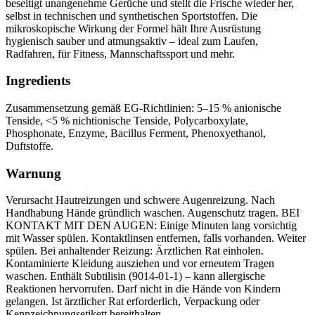
beseitigt unangenehme Gerüche und stellt die Frische wieder her,
selbst in technischen und synthetischen Sportstoffen. Die
mikroskopische Wirkung der Formel hält Ihre Ausrüstung
hygienisch sauber und atmungsaktiv – ideal zum Laufen,
Radfahren, für Fitness, Mannschaftssport und mehr.
Ingredients
Zusammensetzung gemäß EG-Richtlinien: 5–15 % anionische
Tenside, <5 % nichtionische Tenside, Polycarboxylate,
Phosphonate, Enzyme, Bacillus Ferment, Phenoxyethanol,
Duftstoffe.
Warnung
Verursacht Hautreizungen und schwere Augenreizung. Nach
Handhabung Hände gründlich waschen. Augenschutz tragen. BEI
KONTAKT MIT DEN AUGEN: Einige Minuten lang vorsichtig
mit Wasser spülen. Kontaktlinsen entfernen, falls vorhanden. Weiter
spülen. Bei anhaltender Reizung: Ärztlichen Rat einholen.
Kontaminierte Kleidung ausziehen und vor erneutem Tragen
waschen. Enthält Subtilisin (9014-01-1) – kann allergische
Reaktionen hervorrufen. Darf nicht in die Hände von Kindern
gelangen. Ist ärztlicher Rat erforderlich, Verpackung oder
Kennzeichnungsetikett bereithalten.