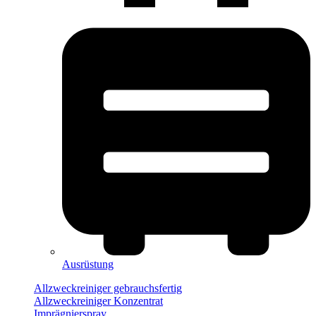
Ausrüstung
Allzweckreiniger gebrauchsfertig
Allzweckreiniger Konzentrat
Imprägnierspray