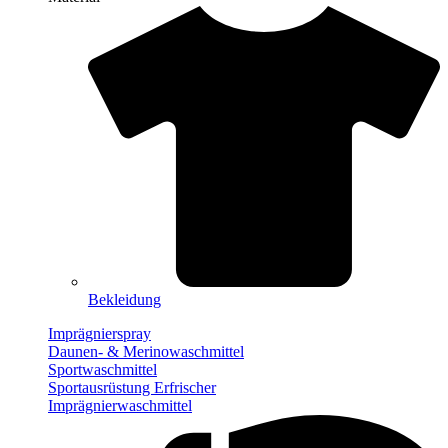
Bekleidung
Imprägnierspray
Daunen- & Merinowaschmittel
Sportwaschmittel
Sportausrüstung Erfrischer
Imprägnierwaschmittel